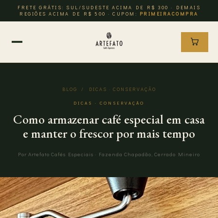
FRETE GRÁTIS: SUL/SUDESTE ACIMA DE R$ 300 · DEMAIS
REGIÕES ACIMA DE R$ 500 · CUPOM:
PRIMEIRACOMPRA
BLOG
/ DICAS · CONSERVAÇÃO
DICAS · CONSERVAÇÃO
Como armazenar café especial em casa
e manter o frescor por mais tempo
Por Artefato Cafés Especiais · Fazenda Chapadão, Cerrado Mineiro