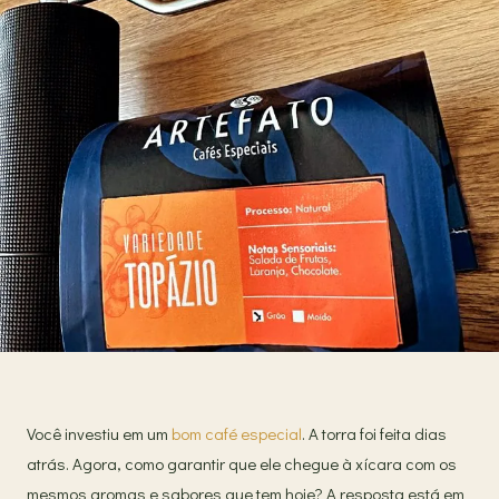
Você investiu em um
bom café especial
. A torra foi feita dias
atrás. Agora, como garantir que ele chegue à xícara com os
mesmos aromas e sabores que tem hoje? A resposta está em