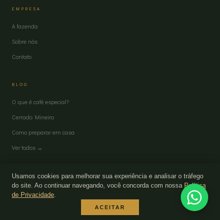
EMPRESA
A fazenda
Sobre nós
Contato
BLOG
O que é café especial?
Cerrado Mineiro
Como preparar em casa
Ver todos →
Usamos cookies para melhorar sua experiência e analisar o tráfego
do site. Ao continuar navegando, você concorda com nossa
Política
de Privacidade
.
© 2026 Artefato Cafés Especiais · CNPJ 32.337.316/0001-60 · Pratinha/MG
VISA
MASTER
PIX
ELO
BOLETO
ACEITAR