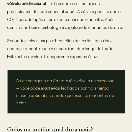
válvula unidirecional
— o tipo que as embalagens
profissionais de café especial usam. A válvula permite que o
CO₂ (liberado após a torra) saia sem que o ar entre. Após
abrir, feche bem a embalagem expulsando o ar antes de selar.
Segundo melhor: um pote hermético de cerâmica ou inox
opaco, em local fresco e escuro (armário longe do fogão).
Evite potes de vidro transparente expostos à luz.
As embalagens da Artefato têm válvula unidirecional
— você pode mantê-las fechadas por mais tempo
mesmo após abrir, desde que expulse o ar antes de
selar.
Grãos ou moído: qual dura mais?