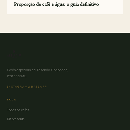
Proporção de café e água: o guia definitivo
Cafés especiais da Fazenda Chapadão,
Pratinha/MG.
INSTAGRAM
WHATSAPP
LOJA
Todos os cafés
Kit presente