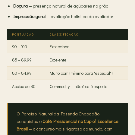
Doçura
— presença natural de açúcares no grão
Impressão geral
— avaliação holística do avaliador
PONTUAÇÃO
CLASSIFICAÇÃO
90 – 100
Excepcional
85 – 89,99
Excelente
80 – 84,99
Muito bom (mínimo para "especial")
Abaixo de 80
Commodity — não é café especial
O Paraíso Natural da Fazenda Chapadão
conquistou o
Café Presidencial no Cup of Excellence
Brasil
— o concurso mais rigoroso do mundo, com