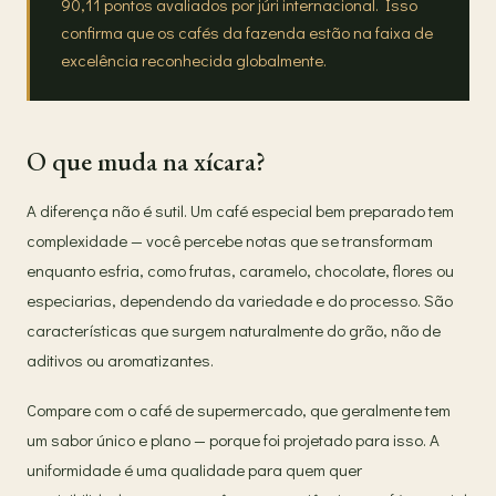
90,11 pontos avaliados por júri internacional. Isso
confirma que os cafés da fazenda estão na faixa de
excelência reconhecida globalmente.
O que muda na xícara?
A diferença não é sutil. Um café especial bem preparado tem
complexidade — você percebe notas que se transformam
enquanto esfria, como frutas, caramelo, chocolate, flores ou
especiarias, dependendo da variedade e do processo. São
características que surgem naturalmente do grão, não de
aditivos ou aromatizantes.
Compare com o café de supermercado, que geralmente tem
um sabor único e plano — porque foi projetado para isso. A
uniformidade é uma qualidade para quem quer