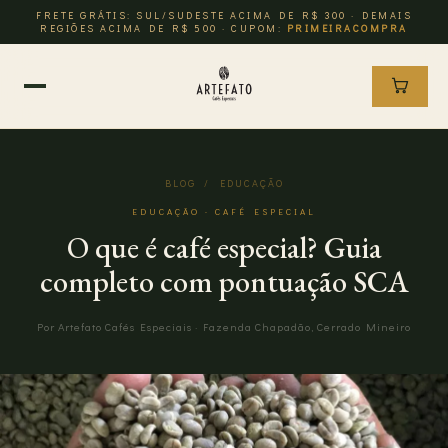
FRETE GRÁTIS: SUL/SUDESTE ACIMA DE R$ 300 · DEMAIS
REGIÕES ACIMA DE R$ 500 · CUPOM:
PRIMEIRACOMPRA
BLOG
/ EDUCAÇÃO
EDUCAÇÃO · CAFÉ ESPECIAL
O que é café especial? Guia
completo com pontuação SCA
Por Artefato Cafés Especiais · Fazenda Chapadão, Cerrado Mineiro