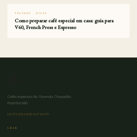
PREPARO · DICAS
Como preparar café especial em casa: guia para
V60, French Press e Espresso
Cafés especiais da Fazenda Chapadão,
Pratinha/MG.
INSTAGRAM
WHATSAPP
LOJA