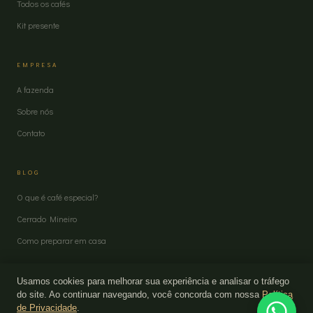
Todos os cafés
Kit presente
EMPRESA
A fazenda
Sobre nós
Contato
BLOG
O que é café especial?
Cerrado Mineiro
Como preparar em casa
Usamos cookies para melhorar sua experiência e analisar o tráfego
do site. Ao continuar navegando, você concorda com nossa
Política
de Privacidade
.
© 2026 Artefato Cafés Especiais · CNPJ 32.337.316/0001-60 · Pratinha/MG