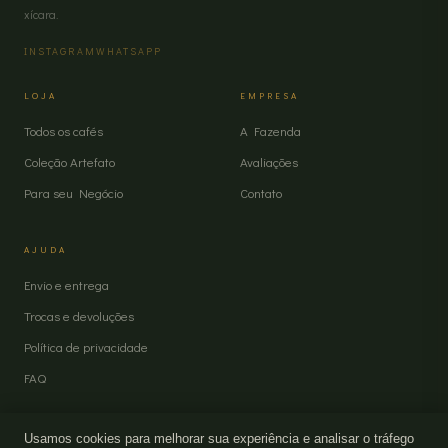
xícara.
INSTAGRAM
WHATSAPP
LOJA
EMPRESA
Todos os cafés
A Fazenda
Coleção Artefato
Avaliações
Para seu Negócio
Contato
AJUDA
Envio e entrega
Trocas e devoluções
Política de privacidade
FAQ
Usamos cookies para melhorar sua experiência e analisar o tráfego