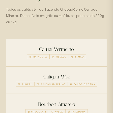
Todos os cafés vêm da Fazenda Chapadão, no Cerrado
Mineiro. Disponíveis em grão ou moído, em pacotes de 250g
ou 1kg.
Catuaí Vermelho
🍯 RAPADURA
🌿 MELAÇO
🍋 LIMÃO
Catiguá MG2
🌸 FLORAL
🍑 FRUTAS AMARELAS
🎋 CALDO DE CANA
Bourbon Amarelo
🍫 CHOCOLATE
🌰 AVELÃ
🍯 RAPADURA