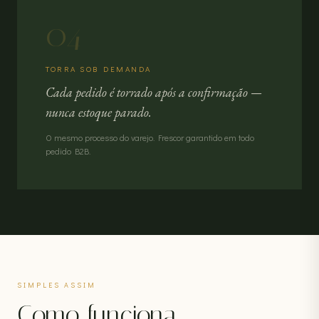
04
TORRA SOB DEMANDA
Cada pedido é torrado após a confirmação —
nunca estoque parado.
O mesmo processo do varejo. Frescor garantido em todo
pedido B2B.
SIMPLES ASSIM
Como funciona