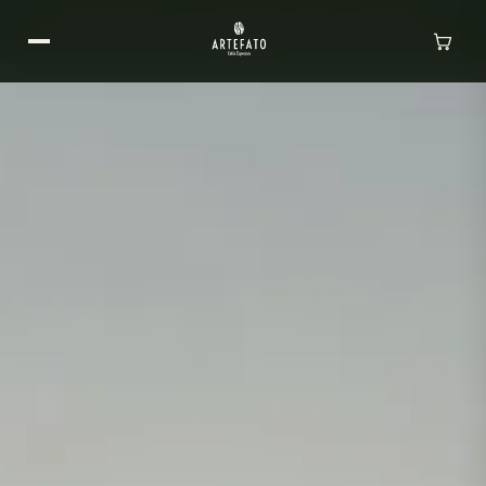
FRETE GRÁTIS: SUL/SUDESTE ACIMA DE R$ 300 ·
DEMAIS REGIÕES ACIMA DE R$ 500· PARCELE EM ATÉ 3×
SEM JUROS