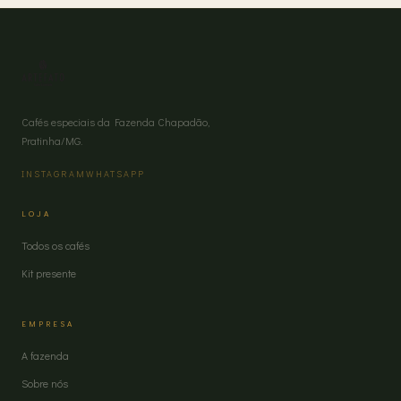
Cafés especiais da Fazenda Chapadão,
Pratinha/MG.
INSTAGRAM
WHATSAPP
LOJA
Todos os cafés
Kit presente
EMPRESA
A fazenda
Sobre nós