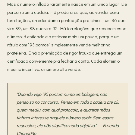
Mas o número inflado raramente nasce em um único lugar. Ele
percorre uma cadeia. Há produtores que, ao vender para
torrefações, arredondam a pontuação pra cima — um 86 que
vira 89, um 88 que vira 92. Há torrefações que recebem esse
número já esticado e o esticam mais um pouco, porque um
rótulo com "93 pontos" simplesmente vende melhor na
prateleira. E há a premiação de rigor frouxo que entrega um
certificado conveniente pra fechar a conta. Cada elo tem o
mesmo incentivo: o número alto vende.
"Quando vejo '95 pontos' numa embalagem, não
penso só no concurso. Penso em toda a cadeia até ali:
quem mediu, com qual protocolo, e quantas mãos
tinham interesse naquele número subir. Sem essas
respostas, ele não significa nada objetivo." — Fazenda
Chapadão