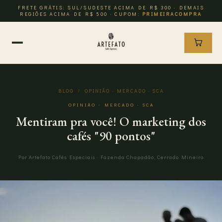
FRETE GRÁTIS: SUL/SUDESTE ACIMA DE R$ 300 · DEMAIS
REGIÕES ACIMA DE R$ 500 · CUPOM:
PRIMEIRACOMPRA
BLOG
/ OPINIÃO · MERCADO · SCA
OPINIÃO · MERCADO · SCA
Mentiram pra você! O marketing dos
cafés "90 pontos"
Por Artefato Cafés Especiais · Fazenda Chapadão, Cerrado Mineiro