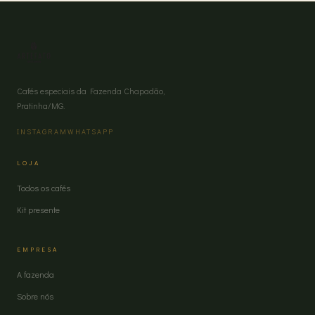
Cafés especiais da Fazenda Chapadão,
Pratinha/MG.
INSTAGRAM
WHATSAPP
LOJA
Todos os cafés
Kit presente
EMPRESA
A fazenda
Sobre nós