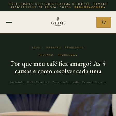
FRETE GRÁTIS: SUL/SUDESTE ACIMA DE R$ 300 · DEMAIS
REGIÕES ACIMA DE R$ 500 · CUPOM:
PRIMEIRACOMPRA
BLOG
/ PREPARO · PROBLEMAS
PREPARO · PROBLEMAS
Por que meu café fica amargo? As 5
causas e como resolver cada uma
Por Artefato Cafés Especiais · Fazenda Chapadão, Cerrado Mineiro