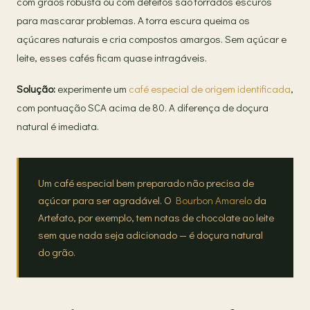
com grãos robusta ou com defeitos são torrados escuros
para mascarar problemas. A torra escura queima os
açúcares naturais e cria compostos amargos. Sem açúcar e
leite, esses cafés ficam quase intragáveis.
Solução:
experimente um
café especial de origem identificada
,
com pontuação SCA acima de 80. A diferença de doçura
natural é imediata.
Um café especial bem preparado não precisa de
açúcar para ser agradável. O
Bourbon Amarelo
da
Artefato, por exemplo, tem notas de chocolate ao leite
sem que nada seja adicionado — é doçura natural
do grão.