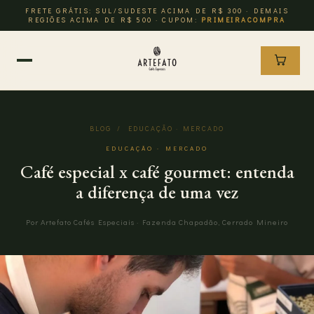
FRETE GRÁTIS: SUL/SUDESTE ACIMA DE R$ 300 · DEMAIS
REGIÕES ACIMA DE R$ 500 · CUPOM:
PRIMEIRACOMPRA
BLOG
/ EDUCAÇÃO · MERCADO
EDUCAÇÃO · MERCADO
Café especial x café gourmet: entenda
a diferença de uma vez
Por Artefato Cafés Especiais · Fazenda Chapadão, Cerrado Mineiro