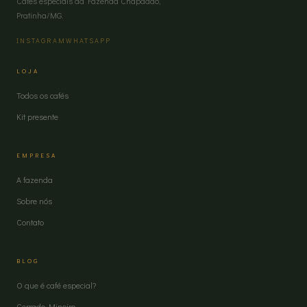
Cafés especiais da Fazenda Chapadão,
Pratinha/MG.
INSTAGRAM
WHATSAPP
LOJA
Todos os cafés
Kit presente
EMPRESA
A fazenda
Sobre nós
Contato
BLOG
O que é café especial?
Cerrado Mineiro