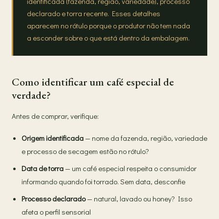
identificada (fazenda, região, variedade), processo
declarado e torra recente. Esses detalhes
aparecem no rótulo porque o produtor não tem nada
a esconder sobre o que está dentro da embalagem.
Como identificar um café especial de
verdade?
Antes de comprar, verifique:
Origem identificada
— nome da fazenda, região, variedade
e processo de secagem estão no rótulo?
Data de torra
— um café especial respeita o consumidor
informando quando foi torrado. Sem data, desconfie
Processo declarado
— natural, lavado ou honey? Isso
afeta o perfil sensorial