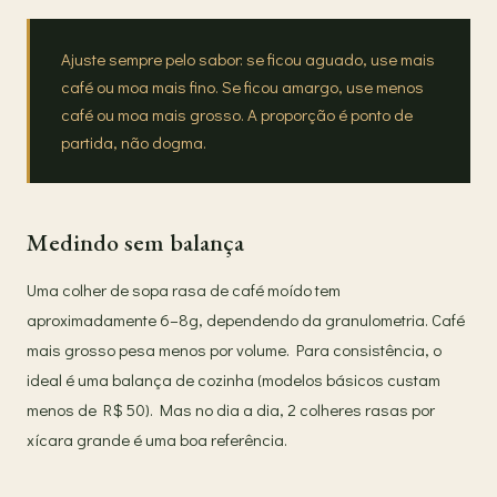
Ajuste sempre pelo sabor: se ficou aguado, use mais
café ou moa mais fino. Se ficou amargo, use menos
café ou moa mais grosso. A proporção é ponto de
partida, não dogma.
Medindo sem balança
Uma colher de sopa rasa de café moído tem
aproximadamente 6–8g, dependendo da granulometria. Café
mais grosso pesa menos por volume. Para consistência, o
ideal é uma balança de cozinha (modelos básicos custam
menos de R$ 50). Mas no dia a dia, 2 colheres rasas por
xícara grande é uma boa referência.