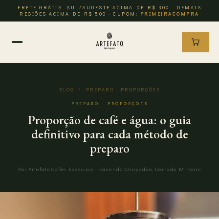
FRETE GRÁTIS: SUL/SUDESTE ACIMA DE R$ 300 · DEMAIS
REGIÕES ACIMA DE R$ 500 · CUPOM:
PRIMEIRACOMPRA
BLOG
/ PREPARO · PROPORÇÕES
PREPARO · PROPORÇÕES
Proporção de café e água: o guia
definitivo para cada método de
preparo
Por Artefato Cafés Especiais · Fazenda Chapadão, Cerrado Mineiro