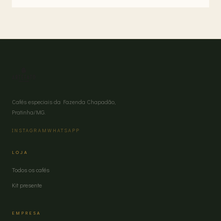
Cafés especiais da Fazenda Chapadão,
Pratinha/MG.
INSTAGRAM
WHATSAPP
LOJA
Todos os cafés
Kit presente
EMPRESA