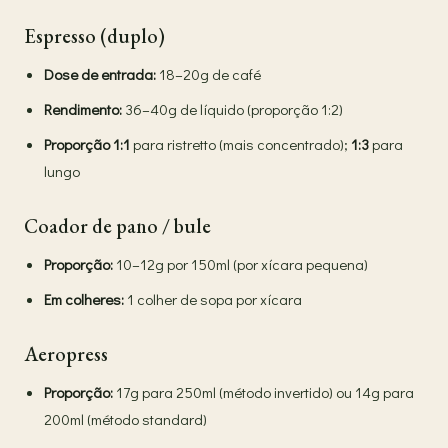
Espresso (duplo)
Dose de entrada:
18–20g de café
Rendimento:
36–40g de líquido (proporção 1:2)
Proporção 1:1
para ristretto (mais concentrado);
1:3
para
lungo
Coador de pano / bule
Proporção:
10–12g por 150ml (por xícara pequena)
Em colheres:
1 colher de sopa por xícara
Aeropress
Proporção:
17g para 250ml (método invertido) ou 14g para
200ml (método standard)