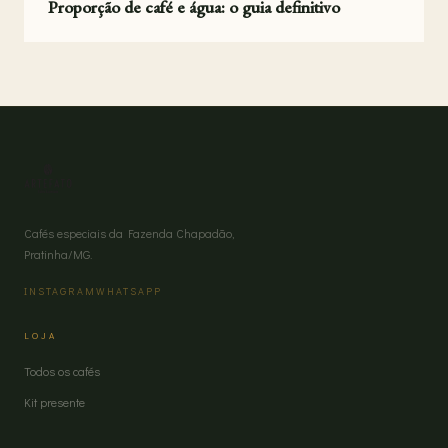
Proporção de café e água: o guia definitivo
Cafés especiais da Fazenda Chapadão,
Pratinha/MG.
INSTAGRAM
WHATSAPP
LOJA
Todos os cafés
Kit presente