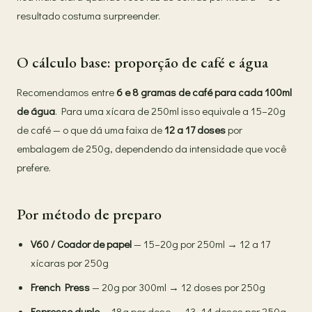
resultado costuma surpreender.
O cálculo base: proporção de café e água
Recomendamos entre
6 e 8 gramas de café para cada 100ml
de água
. Para uma xícara de 250ml isso equivale a 15–20g
de café — o que dá uma faixa de
12 a 17 doses
por
embalagem de 250g, dependendo da intensidade que você
prefere.
Por método de preparo
V60 / Coador de papel
— 15–20g por 250ml → 12 a 17
xícaras por 250g
French Press
— 20g por 300ml → 12 doses por 250g
Espresso duplo
— 18g por dose → 13–14 doses por 250g