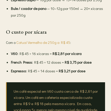
Bule / coador de pano
— 10–12g por 150ml → 20+ xícaras
por 250g
O custo por xícara
Com o
Catuaí Vermelho de 250g a R$ 45
:
V60:
R$ 45 ÷ 16 xícaras =
R$ 2,81 por xícara
French Press:
R$ 45 ÷ 12 doses =
R$ 3,75 por dose
Espresso:
R$ 45 ÷ 14 doses =
R$ 3,21 por dose
Um café especial em V60 custa cerca de R$ 2,81 por
xícara. Um café em cafeteria especializada custa
entre R$ 9 e R$ 18 pela mesma xícara. Em casa,
você paga 5× menos pelo mesmo nível de qualidade.