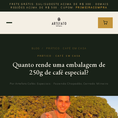
FRETE GRÁTIS: SUL/SUDESTE ACIMA DE R$ 300 · DEMAIS
REGIÕES ACIMA DE R$ 500 · CUPOM:
PRIMEIRACOMPRA
BLOG
/ PRÁTICO · CAFÉ EM CASA
PRÁTICO · CAFÉ EM CASA
Quanto rende uma embalagem de
250g de café especial?
Por Artefato Cafés Especiais · Fazenda Chapadão, Cerrado Mineiro