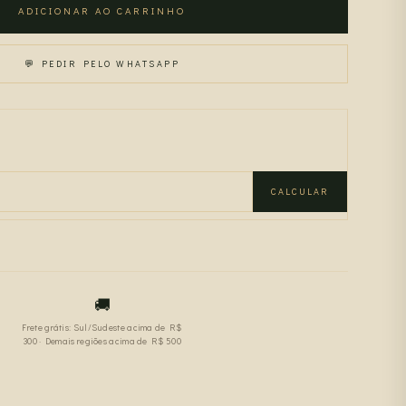
ADICIONAR AO CARRINHO
💬 PEDIR PELO WHATSAPP
CALCULAR
🚚
Frete grátis: Sul/Sudeste acima de R$
300 · Demais regiões acima de R$ 500