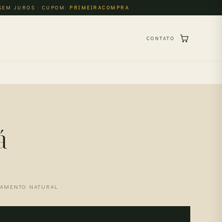
 SEM JUROS · CUPOM:
PRIMEIRACOMPRA
CONTATO
O
á
SAMENTO NATURAL