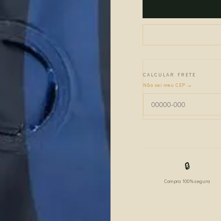
CALCULAR FRETE
Não sei meu CEP →
🔒
Compra 100% segura