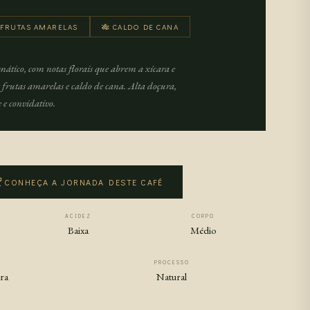
 FRUTAS AMARELAS
🎋 CALDO DE CANA
ático, com notas florais que abrem a xícara e
frutas amarelas e caldo de cana. Alta doçura,
 e convidativo.
CONHEÇA A JORNADA DESTE CAFÉ
ACIDEZ
CORPO
Baixa
Médio
PROCESSO
ra
Natural