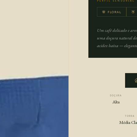
PERFIL SENSORIAL
🌸 FLORAL
🍑
Um café delicado e arom
uma doçura natural de 
acidez baixa — elegante
DOÇURA
Alta
TORRA
Média Cla