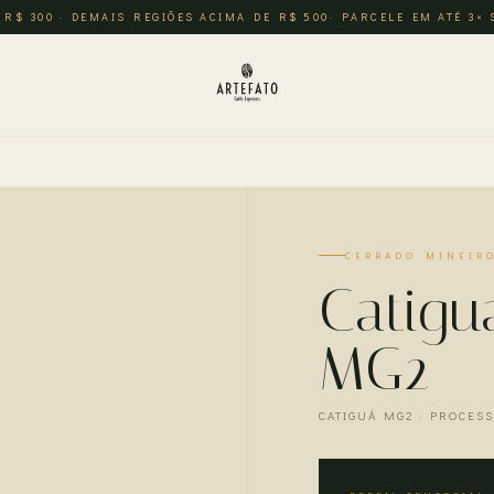
 R$ 300 · DEMAIS REGIÕES ACIMA DE R$ 500· PARCELE EM ATÉ 3×
CERRADO MINEIR
Catigu
MG2
CATIGUÁ MG2 · PROCES