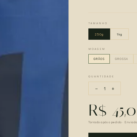
TAMANHO
250g
1kg
MOAGEM
GRÃOS
GROSSA
QUANTIDADE
−
+
1
R$ 45,
Torrado após o pedido · Enviado