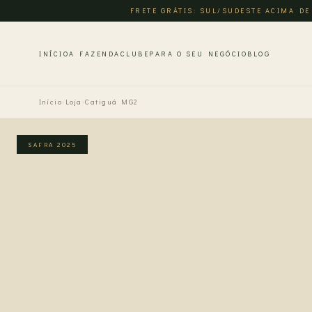
FRETE GRÁTIS: SUL/SUDESTE ACIMA DE
INÍCIO
A FAZENDA
CLUBE
PARA O SEU NEGÓCIO
BLOG
Início
›
Loja
›
Catiguá MG2
SAFRA 2025