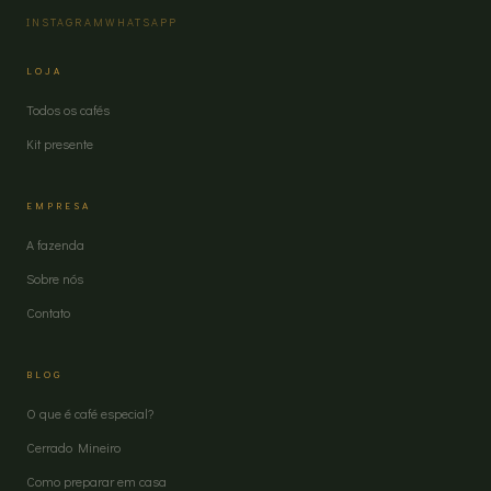
INSTAGRAM
WHATSAPP
LOJA
Todos os cafés
Kit presente
EMPRESA
A fazenda
Sobre nós
Contato
BLOG
O que é café especial?
Cerrado Mineiro
Como preparar em casa