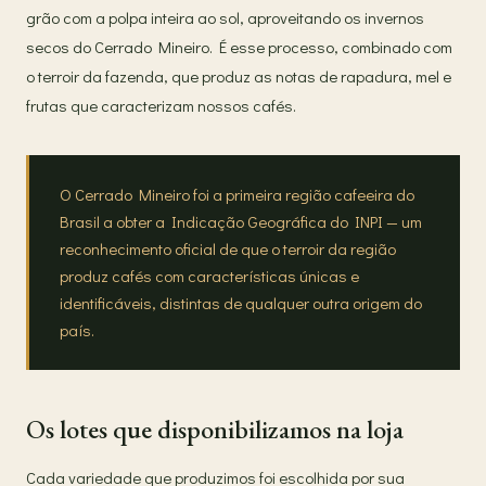
grão com a polpa inteira ao sol, aproveitando os invernos
secos do Cerrado Mineiro. É esse processo, combinado com
o terroir da fazenda, que produz as notas de rapadura, mel e
frutas que caracterizam nossos cafés.
O Cerrado Mineiro foi a primeira região cafeeira do
Brasil a obter a Indicação Geográfica do INPI — um
reconhecimento oficial de que o terroir da região
produz cafés com características únicas e
identificáveis, distintas de qualquer outra origem do
país.
Os lotes que disponibilizamos na loja
Cada variedade que produzimos foi escolhida por sua