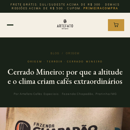
FRETE GRÁTIS: SUL/SUDESTE ACIMA DE R$ 300 · DEMAIS
REGIÕES ACIMA DE R$ 500 · CUPOM:
PRIMEIRACOMPRA
BLOG
/ ORIGEM
ORIGEM · TERROIR · CERRADO MINEIRO
Cerrado Mineiro: por que a altitude
e o clima criam cafés extraordinários
Por Artefato Cafés Especiais · Fazenda Chapadão, Pratinha/MG