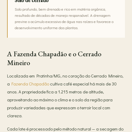
Solo de cerrado
Solo profundo, bem drenado e rico em matéria orgânica,
resultado de décadas de manejo responsável. A drenagem
previne o acúmulo excessivo de água nas raízes e favorece o
desenvolvimento uniforme das plantas.
A Fazenda Chapadão e o Cerrado
Mineiro
Localizada em Pratinha/MG, no coração do Cerrado Mineiro,
a
Fazenda Chapadão
cultiva café especial há mais de 30
anos. A propriedade fica a 1.215 metros de altitude,
aproveitando ao máximo o clima e o solo da região para
produzir variedades que expressam o terroir local com
clareza.
Cada lote é processado pelo método natural — a secagem do