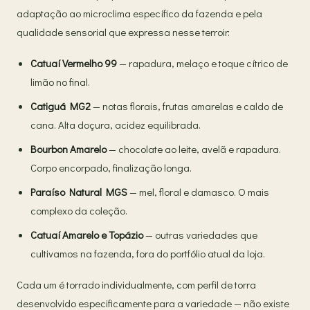
adaptação ao microclima específico da fazenda e pela
qualidade sensorial que expressa nesse terroir:
Catuaí Vermelho 99
— rapadura, melaço e toque cítrico de
limão no final.
Catiguá MG2
— notas florais, frutas amarelas e caldo de
cana. Alta doçura, acidez equilibrada.
Bourbon Amarelo
— chocolate ao leite, avelã e rapadura.
Corpo encorpado, finalização longa.
Paraíso Natural MGS
— mel, floral e damasco. O mais
complexo da coleção.
Catuaí Amarelo e Topázio
— outras variedades que
cultivamos na fazenda, fora do portfólio atual da loja.
Cada um é torrado individualmente, com perfil de torra
desenvolvido especificamente para a variedade — não existe