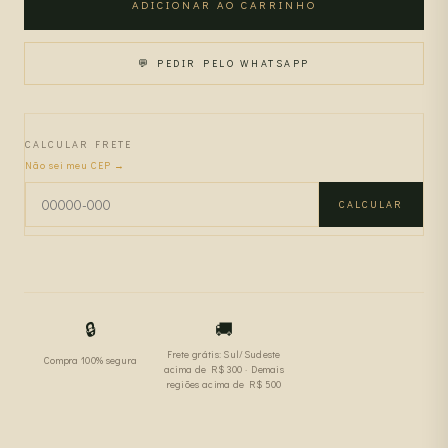
ADICIONAR AO CARRINHO
💬 PEDIR PELO WHATSAPP
CALCULAR FRETE
Não sei meu CEP →
CALCULAR
🔒
🚚
Frete grátis: Sul/Sudeste
Compra 100% segura
acima de R$ 300 · Demais
regiões acima de R$ 500