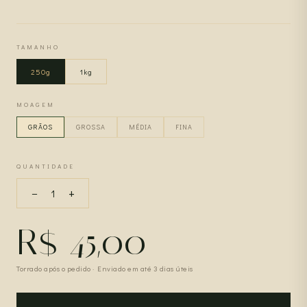
TAMANHO
250g
1kg
MOAGEM
GRÃOS
GROSSA
MÉDIA
FINA
QUANTIDADE
−
+
1
R$ 45,00
Torrado após o pedido · Enviado em até 3 dias úteis