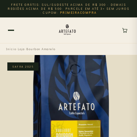
FRETE GRÁTIS: SUL/SUDESTE ACIMA DE R$ 300 · DEMAIS
REGIÕES ACIMA DE R$ 500· PARCELE EM ATÉ 3× SEM JUROS
· CUPOM:
PRIMEIRACOMPRA
Início
›
Loja
›
Bourbon Amarelo
SAFRA 2025