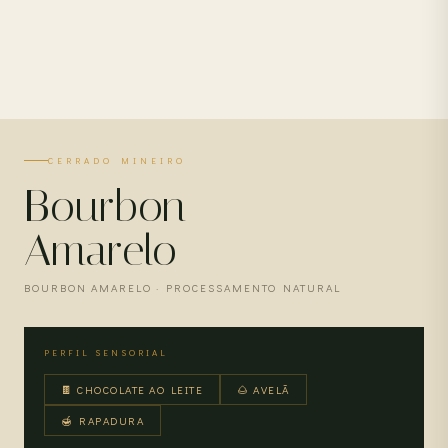
CERRADO MINEIRO
Bourbon
Amarelo
BOURBON AMARELO · PROCESSAMENTO NATURAL
PERFIL SENSORIAL
🍫 CHOCOLATE AO LEITE
🌰 AVELÃ
🍯 RAPADURA