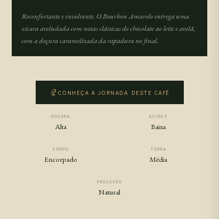
Reconfortante e envolvente. O Bourbon Amarelo entrega uma
xícara aveludada com notas clássicas de chocolate ao leite e avelã,
com a doçura caramelizada da rapadura no final.
CONHEÇA A JORNADA DESTE CAFÉ
DOÇURA
ACIDEZ
Alta
Baixa
CORPO
TORRA
Encorpado
Média
PROCESSO
Natural