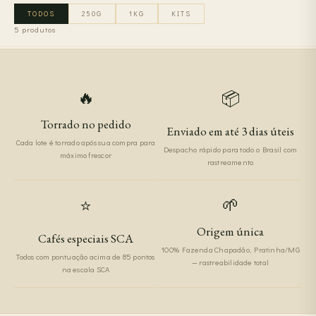
TODOS
250G
1KG
KITS
5 produtos
🔥
📦
Torrado no pedido
Enviado em até 3 dias úteis
Cada lote é torrado após sua compra para
Despacho rápido para todo o Brasil com
máximo frescor
rastreamento
🌱
⭐
Origem única
Cafés especiais SCA
100% Fazenda Chapadão, Pratinha/MG
Todos com pontuação acima de 85 pontos
— rastreabilidade total
na escala SCA