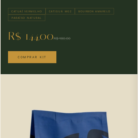
CATUAÍ VERMELHO
CATIGUÁ MG2
BOURBON AMARELO
PARAÍSO NATURAL
R$ 144,00
R$ 180,00
COMPRAR KIT