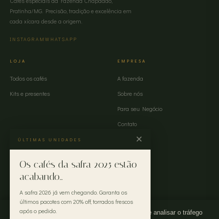
Cafés especiais da Fazenda Chapadão,
Pratinha/MG. Precisão, tradição e excelência em
cada xícara desde a origem.
INSTAGRAM
WHATSAPP
LOJA
EMPRESA
Todos os cafés
A fazenda
Kits e presentes
Sobre nós
Para seu Negócio
Contato
✕
ÚLTIMAS UNIDADES
AJUDA
Os cafés da safra 2025 estão
Envio e entrega
acabando...
FAQ
A safra 2026 já vem chegando. Garanta os
últimos pacotes com 20% off, torrados frescos
após o pedido.
Usamos cookies para melhorar sua experiência e analisar o tráfego