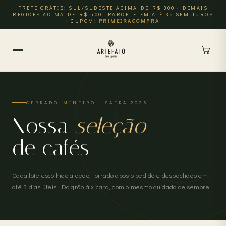
FRETE GRÁTIS: SUL/SUDESTE ACIMA DE R$ 300 · DEMAIS
REGIÕES ACIMA DE R$ 500· PARCELE EM ATÉ 3× SEM JUROS
· CUPOM:
PRIMEIRACOMPRA
CERRADO MINEIRO · SAFRA 2025
Nossa
seleção
de cafés
Cada lote escolhido a dedo, torrado após o pedido e despachado em
até 3 dias úteis. Do grão à xícara, com o mesmo cuidado de sempre.