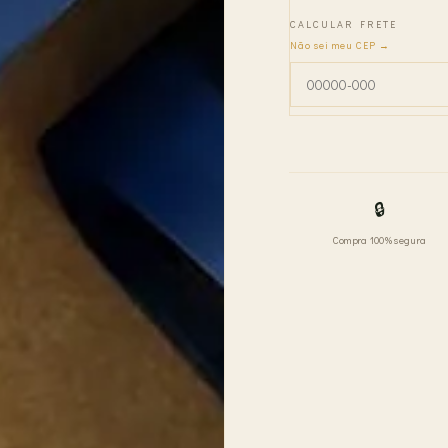
CALCULAR FRETE
Não sei meu CEP →
🔒
Compra 100% segura