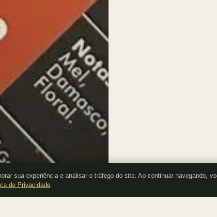
rar sua experiência e analisar o tráfego do site. Ao continuar navegando, v
ica de Privacidade
.