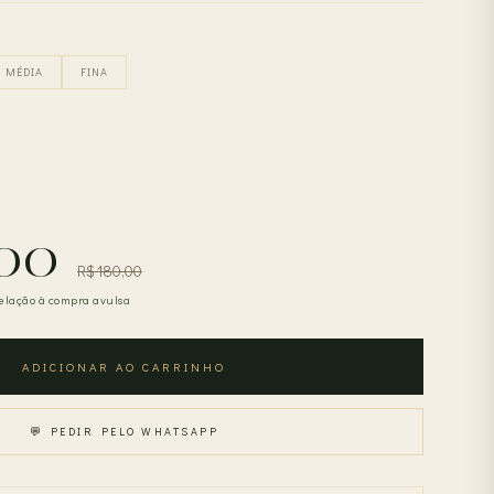
MÉDIA
FINA
,00
R$ 180,00
elação à compra avulsa
ADICIONAR AO CARRINHO
💬 PEDIR PELO WHATSAPP