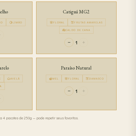
elho
Catiguá MG2
🍋
🌸
🍑
ÇO
LIMÃO
FLORAL
FRUTAS AMARELAS
🎋
CALDO DE CANA
+
1
−
+
arelo
Paraíso Natural
🌰
🍯
🌸
🍑
E
AVELÃ
MEL
FLORAL
DAMASCO
A
1
−
+
+
a 4 pacotes de 250g — pode repetir seus favoritos.