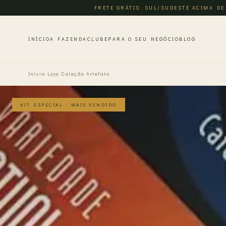
FRETE GRÁTIS: SUL/SUDESTE ACIMA DE
INÍCIO
A FAZENDA
CLUBE
PARA O SEU NEGÓCIO
BLOG
Início
›
Loja
›
Coleção Artefato
KIT ESPECIAL · MAIS VENDIDO