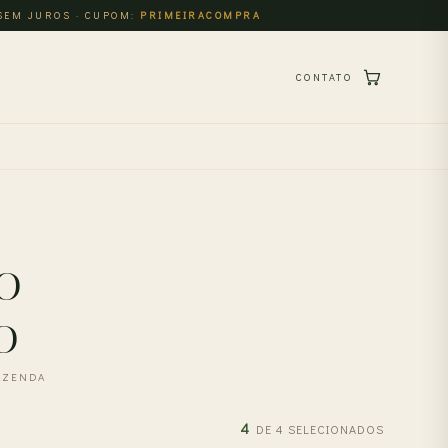
 SEM JUROS · CUPOM:
PRIMEIRACOMPRA
CONTATO
o
o
FAZENDA
4
DE 4 SELECIONADOS