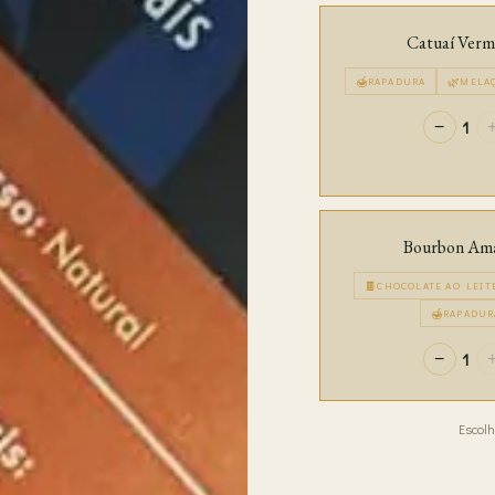
Catuaí Verm
🍯
🌿
RAPADURA
MELA
1
−
Bourbon Am
🍫
CHOCOLATE AO LEIT
🍯
RAPADUR
1
−
Escolh