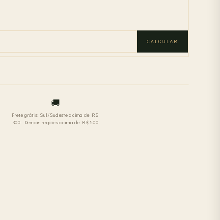
CALCULAR
🚚
Frete grátis: Sul/Sudeste acima de R$
300 · Demais regiões acima de R$ 500