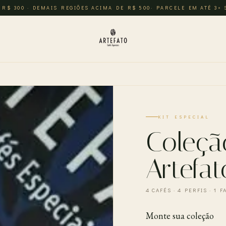
 R$ 300 · DEMAIS REGIÕES ACIMA DE R$ 500· PARCELE EM ATÉ 3×
KIT ESPECIAL
Coleçã
Artefat
4 CAFÉS · 4 PERFIS · 1 
Monte sua coleção