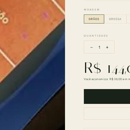
MOAGEM
GRÃOS
GROSSA
QUANTIDADE
−
+
1
R$ 144
Você economiza R$ 36,00 em r